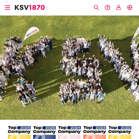
Direkt
zum
Suche
Hilfe &
My
English
Inhalt
Kontakt
KSV