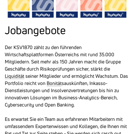
Joban­ge­bote
Der KSV1870 zählt zu den führenden
Wirtschaftsplattformen Österreichs mit rund 35.000
Mitgliedern. Seit mehr als 150 Jahren macht die Gruppe
Geschäfte durch Risikoprüfungen sicher, stärkt die
Liquidität
seiner Mitglieder und ermöglicht Wachstum. Das
Portfolio reicht von
Bonität
sauskünften, Inkasso-
Dienstleistungen und Insolvenzvertretungen bis hin zu
innovativen Lösungen im Business-Analytics-Bereich,
Cybersecurity und Open Banking.
Es erwartet Sie ein Team aus erfahrenen Mitarbeitern mit
umfassendem Expertenwissen und Kollegen, die Ihnen mit
Rat und Tat zur Seite stehen - Sie werden sich rasch gut