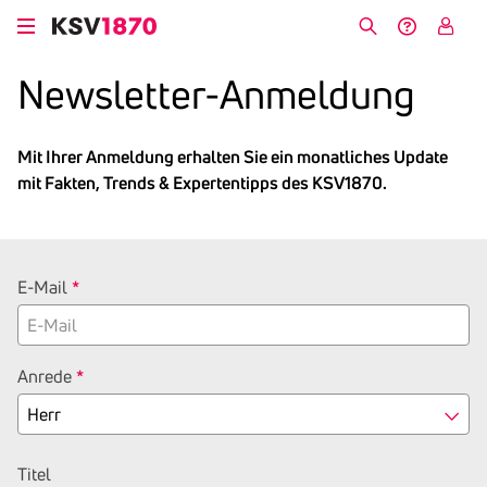
Direkt
zum
Suche
Hilfe &
My
Inhalt
Kontakt
KSV
News­letter-Anmel­dung
Mit Ihrer Anmeldung erhalten Sie ein monatliches Update
mit Fakten, Trends & Expertentipps des KSV1870.
E-Mail
Anrede
Titel