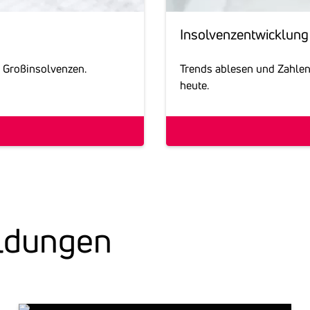
Insol­venz­ent­wick­lung
 Großinsolvenzen.
Trends ablesen und Zahlen
heute.
el­dungen