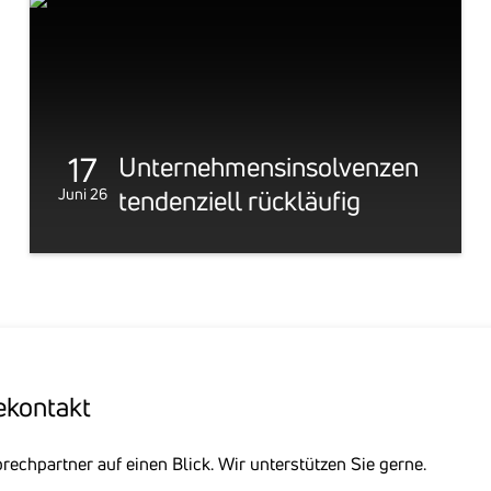
17
Unter­neh­mens­in­sol­venzen
Juni 26
tenden­ziell rück­läufig
e­kon­takt
rechpartner auf einen Blick. Wir unterstützen Sie gerne.