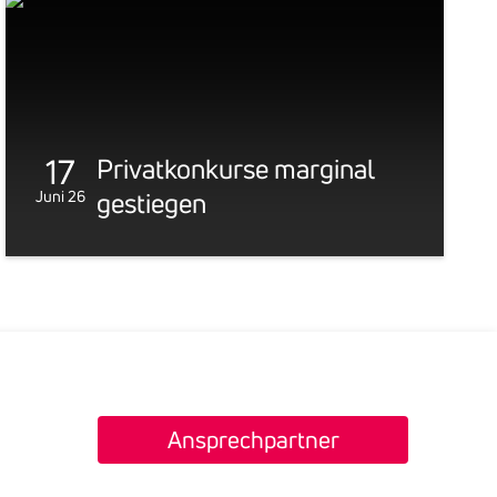
17
Privat­kon­kurse marginal
Juni 26
gestiegen
Ansprechpartner