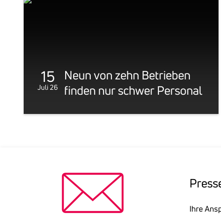
r
e
s
15
Neun von zehn Betrieben
­
Juli 26
finden nur schwer Personal
s
e
­
Pres­s
m
Ihre Ansp