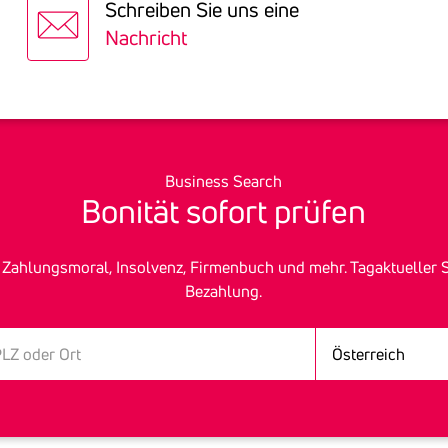
Schreiben Sie uns eine
Nachricht
Business Search
Bonität sofort prüfen
h­lungs­mo­ral, In­sol­venz, Fir­men­buch und mehr. Tagak­tu­elle
Bezah­lung.
Land