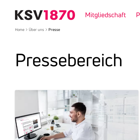
Direkt
zum
Mitgliedschaft
P
Inhalt
Home
Über uns
Presse
Pres­se­be­reich