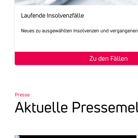
Laufende Insol­venz­fälle
Neues zu ausgewählten Insolvenzen und vergangenen
Zu den Fällen
Presse
Aktu­elle Pres­se­m
P