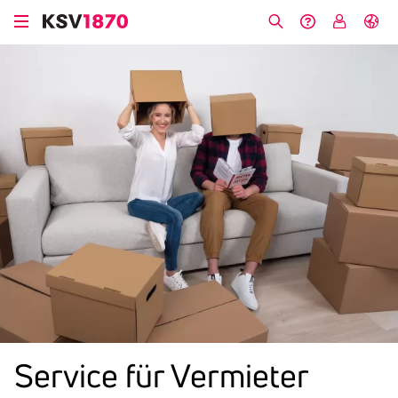
Direkt
zum
Suche
Hilfe &
My
English
Inhalt
Kontakt
KSV
Service für Vermieter