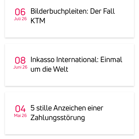
06
Bilder­buch­pleiten: Der Fall
Juli 26
KTM
08
Inkasso Inter­na­tional: Einmal
Juni 26
um die Welt
04
5 stille Anzei­chen einer
Mai 26
Zahlungs­stö­rung