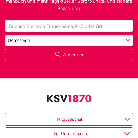
men­buch und mehr. Tagak­tu­eller Sofort-Check und sichere
Bezah­lung.
search
Land
Mitgliedschaft
Für Unternehmen