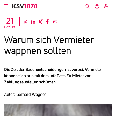
Direkt
zum
Suche
Hilfe &
My
Inhalt
Kontakt
KSV
21
twitter
linkedin
xing
facebook
email
Dez. 18
Warum sich Vermieter
wappnen sollten
Die Zeit der Bauchentscheidungen ist vorbei. Vermieter
können sich nun mit dem InfoPass für Mieter vor
Zahlungsausfällen schützen.
Autor: Gerhard Wagner