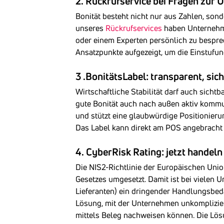
2. Rückrufservice bei Fragen zur
Bonität besteht nicht nur aus Zahlen, so
unseres
Rückrufservices
haben Unternehmen
oder einem Experten persönlich zu bespre
Ansatzpunkte aufgezeigt, um die Einstufung
3 .BonitätsLabel: transparent, sic
Wirtschaftliche Stabilität darf auch sichtb
gute Bonität auch nach außen aktiv kommun
und stützt eine glaubwürdige Positionieru
Das Label kann direkt am POS angebracht 
4. CyberRisk Rating: jetzt handeln
Die NIS2-Richtlinie der Europäischen Unio
Gesetzes umgesetzt. Damit ist bei vielen U
Lieferanten) ein dringender Handlungsbed
Lösung, mit der Unternehmen unkomplizier
mittels Beleg nachweisen können. Die Lösu