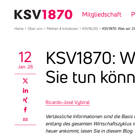
Direkt
zum
Mitgliedschaft
P
Inhalt
Home
Über uns
Medien & Initiativen
KSVBLOG
KSV1870: Was wir 20
KSV1870: Wa
12
Jan. 26
Sie tun kön
twitter
linkedin
Ricardo-José Vybiral
xing
facebook
Verlässliche Informationen sind die Basis
entlang des gesamten Wirtschaftszyklus mi
email
heuer ankommt, lesen Sie in diesem Blog.