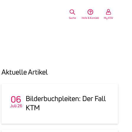
Suche
Hilfe & Kontakt
My KSV
Aktu­elle Artikel
06
Bilder­buch­pleiten: Der Fall
Juli 26
KTM