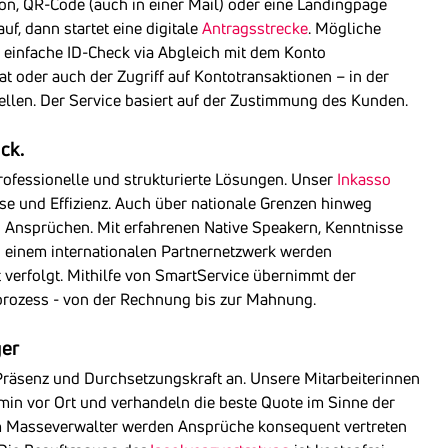
ton, QR-Code (auch in einer Mail) oder eine Landingpage
f, dann startet eine digitale
Antragsstrecke
. Mögliche
einfache ID-Check via Abgleich mit dem Konto
at oder auch der Zugriff auf Kontotransaktionen – in der
ellen. Der Service basiert auf der Zustimmung des Kunden.
ck.
rofessionelle und strukturierte Lösungen. Unser
Inkasso
tise und Effizienz. Auch über nationale Grenzen hinweg
n Ansprüchen. Mit erfahrenen Native Speakern, Kenntnisse
 einem internationalen Partnernetzwerk werden
erfolgt. Mithilfe von SmartService übernimmt der
rozess - von der Rechnung bis zur Mahnung.
ger
 Präsenz und Durchsetzungskraft an. Unsere Mitarbeiterinnen
rmin vor Ort und verhandeln die beste Quote im Sinne der
um Masseverwalter werden Ansprüche konsequent vertreten