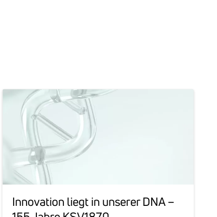
Inno­va­tion liegt in unserer DNA –
155 Jahre KSV1870