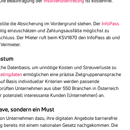
 Die Beauftragung der
Insolvenzvertretung
ist kostenfrei.
sollte die Absicherung im Vordergrund stehen. Der
InfoPass
eitig einzuschätzen und Zahlungsausfälle möglichst zu
chluss. Der Mieter ruft beim KSV1870 den InfoPass ab und
 Vermieter.
hstum
iche Datenbasis, um unnötige Kosten und Streuverluste zu
etingdaten
ermöglichen eine präzise Zielgruppenansprache
Auf Basis individueller Kriterien werden passende
prüften Unternehmen aus über 550 Branchen in Österreich
r potenziell interessante Kunden (Unternehmen) an.
-have, sondern ein Must
ion Unternehmen dazu, ihre digitalen Angebote barrierefrei
ung bereits mit einem nationalen Gesetz nachgekommen. Die