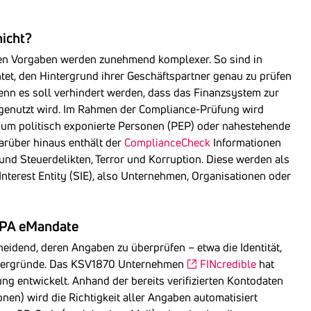
nicht?
nen Vorgaben werden zunehmend komplexer. So sind in
tet, den Hintergrund ihrer Geschäftspartner genau zu prüfen
Denn es soll verhindert werden, dass das Finanzsystem zur
genutzt wird. Im Rahmen der Compliance-Prüfung wird
n um politisch exponierte Personen (PEP) oder nahestehende
arüber hinaus enthält der
ComplianceCheck
Informationen
 und Steuerdelikten, Terror und Korruption. Diese werden als
 Interest Entity (SIE), also Unternehmen, Organisationen oder
EPA eMandate
eidend, deren Angaben zu überprüfen – etwa die Identität,
intergründe. Das KSV1870 Unternehmen
FINcredible
hat
ng entwickelt. Anhand der bereits verifizierten Kontodaten
en) wird die Richtigkeit aller Angaben automatisiert