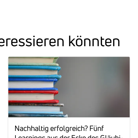
er­es­sieren könnten
Nach­haltig erfolg­reich? Fünf
Learnings aus der Ecke des Gläu­bi­