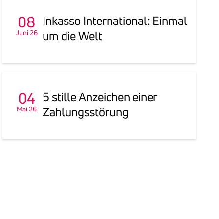
08
Inkasso Inter­na­tional: Einmal
Juni 26
um die Welt
04
5 stille Anzei­chen einer
Mai 26
Zahlungs­stö­rung