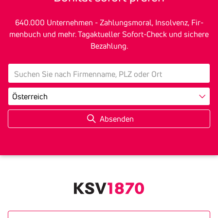
640.000 Unter­nehmen - Zah­lungs­mo­ral, In­sol­venz, Fir­
men­buch und mehr. Tagak­tu­eller Sofort-Check und sichere
Bezah­lung.
search
Land