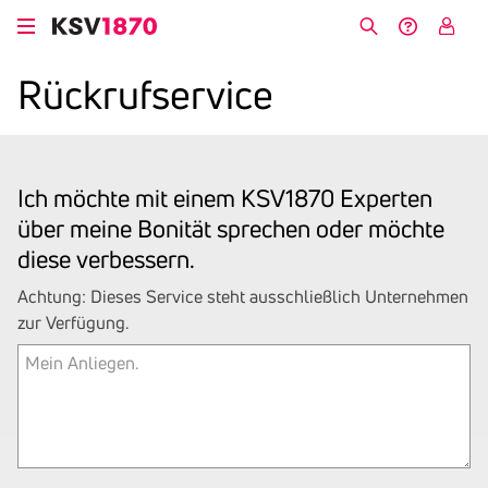
Direkt
zum
Suche
Hilfe &
My
Inhalt
Kontakt
KSV
Rück­ruf­ser­vice
Ich möchte mit einem KSV1870 Experten
über meine Bonität sprechen oder möchte
diese verbessern.
Achtung: Dieses Service steht ausschließlich Unternehmen
zur Verfügung.
Mein
Anliegen.