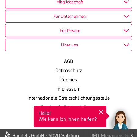
Mitgliedschaft
Für Unternehmen
Für Private
Über uns
AGB
Datenschutz
Cookies
Impressum
Internationale Streitschlichtungsstelle
Barrierefreiheitserklärung
Hallo!

KSV in einfacher Sprache
Wie kann ich Ihnen helfen?
onus Handels GmbH - 5020 Salzburg
JMT Megapreis GmbH 