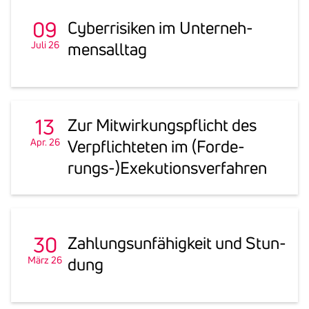
09
Cyber­ri­siken im Unter­neh­
Juli 26
mens­alltag
13
Zur Mitwir­kungs­pflicht des
Apr. 26
Verpflich­teten im (Forde­
rungs-)Exeku­ti­ons­ver­fahren
30
Zahlungs­un­fä­hig­keit und Stun­
März 26
dung