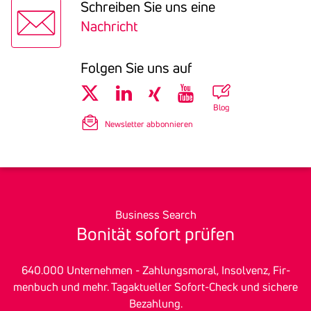
Schreiben Sie uns eine
Nachricht
Folgen Sie uns auf
Blog
Newsletter abbonnieren
Business Search
Bonität sofort prüfen
640.000 Unter­nehmen - Zah­lungs­mo­ral, In­sol­venz, Fir­
men­buch und mehr. Tagak­tu­eller Sofort-Check und sichere
Bezah­lung.