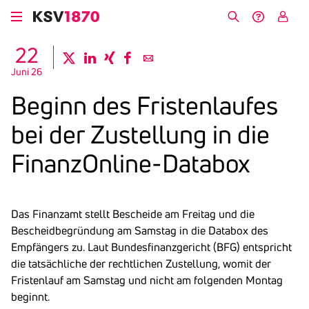
Direkt
zum
Suche
Hilfe &
My
Inhalt
Kontakt
KSV
22
twitter
linkedin
xing
facebook
email
Juni 26
Beginn des Fris­ten­laufes
bei der Zustel­lung in die
Finan­zOn­line-Databox
Das Finanzamt stellt Bescheide am Freitag und die
Bescheidbegründung am Samstag in die Databox des
Empfängers zu. Laut Bundesfinanzgericht (BFG) entspricht
die tatsächliche der rechtlichen Zustellung, womit der
Fristenlauf am Samstag und nicht am folgenden Montag
beginnt.