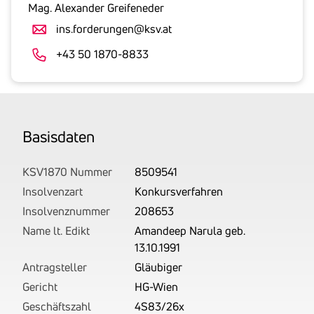
gesetzlicher
Mag. Alexander Greifeneder
Umsatzsteuer
ins.forderungen@ksv.at
an.
Der
+43 50 1870-8833
tatsächlich
angemeldete
Betrag
wird
Basis­daten
von
uns
auf
KSV1870 Nummer
8509541
Basis
Insolvenzart
Konkursverfahren
Ihrer
Insolvenznummer
208653
Unterlagen
Name lt. Edikt
Amandeep Narula geb.
rechtlich
13.10.1991
korrekt
Antragsteller
Gläubiger
erhoben.
Gericht
HG-Wien
Geschäftszahl
4S83/26x