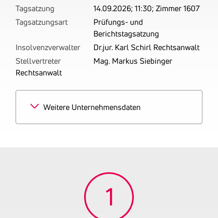
Tagsatzung
14.09.2026; 11:30; Zimmer 1607
Tagsatzungsart
Prüfungs- und
Berichtstagsatzung
Insolvenzverwalter
Dr.jur. Karl Schirl Rechtsanwalt
Stellvertreter
Mag. Markus Siebinger
Rechtsanwalt
Weitere Unternehmensdaten
Branchen
100% Restaurants und
Gaststätten
Tätigkeitsbereich
Betrieben wird ein
Restaurant.
Gründungsjahr
2025
UID-Nummer
ATU82450535