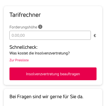
Tarif­rechner
Forderungshöhe
Bitte
€
geben
Sie
Schnell­check:
hier
Was kostet die Insolvenzvertretung?
die
Zur Preisliste
Summe
aller
offenen
Insolvenzvertretung beauftragen
Forderungen
an
den
Schuldner
Bei Fragen sind wir gerne für Sie da.
inklusive