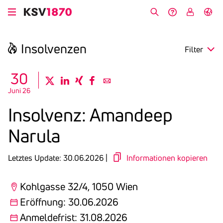
Direkt
zum
Suche
Hilfe &
My
English
Inhalt
Kontakt
KSV
Insol­venzen
Filter
search
30
twitter
linkedin
xing
facebook
email
Juni 26
Region
Insol­venz: Aman­deep
Eröffnung
Narula
Anmeldefrist
Letztes Update: 30.06.2026 |
Informationen kopieren
Kohlgasse 32/4, 1050 Wien
Eröffnung: 30.06.2026
Anmeldefrist: 31.08.2026