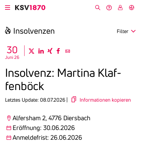
Direkt
zum
Suche
Hilfe &
My
English
Inhalt
Kontakt
KSV
Insol­venzen
Filter
search
30
twitter
linkedin
xing
facebook
email
Juni 26
Region
Insol­venz: Martina Klaf­
Eröffnung
fen­böck
Anmeldefrist
Letztes Update: 08.07.2026 |
Informationen kopieren
Alfersham 2, 4776 Diersbach
Eröffnung: 30.06.2026
Anmeldefrist: 26.06.2026