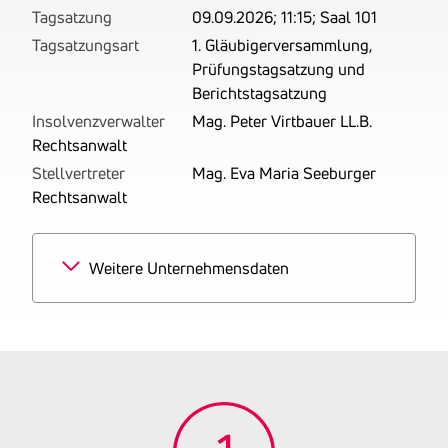
Tagsatzung
09.09.2026; 11:15; Saal 101
Tagsatzungsart
1. Gläubigerversammlung,
Prüfungstagsatzung und
Berichtstagsatzung
Insolvenzverwalter
Mag. Peter Virtbauer LL.B.
Rechtsanwalt
Stellvertreter
Mag. Eva Maria Seeburger
Rechtsanwalt
Weitere Unternehmensdaten
Branchen
100% Herstellung von
Oberbekleidung
Tätigkeitsbereich
zuletzt:
Damenkleidermacher,
eingeschränkt auf die
Herstellung von Baby- und