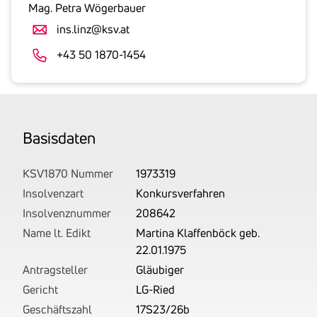
gesetzlicher
Mag. Petra Wögerbauer
Umsatzsteuer
ins.linz@ksv.at
an.
Der
+43 50 1870-1454
tatsächlich
angemeldete
Betrag
wird
Basis­daten
von
uns
auf
KSV1870 Nummer
1973319
Basis
Insolvenzart
Konkursverfahren
Ihrer
Insolvenznummer
208642
Unterlagen
Name lt. Edikt
Martina Klaffenböck geb.
rechtlich
22.01.1975
korrekt
Antragsteller
Gläubiger
erhoben.
Gericht
LG-Ried
Geschäftszahl
17S23/26b