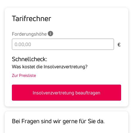
Tarif­rechner
Forderungshöhe
Bitte
€
geben
Sie
Schnell­check:
hier
Was kostet die Insolvenzvertretung?
die
Zur Preisliste
Summe
aller
offenen
Insolvenzvertretung beauftragen
Forderungen
an
den
Schuldner
Bei Fragen sind wir gerne für Sie da.
inklusive