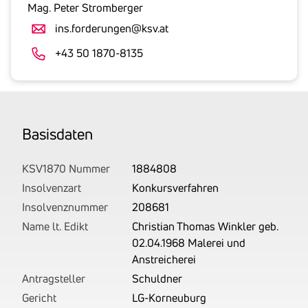
gesetzlicher
Mag. Peter Stromberger
Umsatzsteuer
ins.forderungen@ksv.at
an.
Der
+43 50 1870-8135
tatsächlich
angemeldete
Betrag
wird
Basis­daten
von
uns
auf
KSV1870 Nummer
1884808
Basis
Insolvenzart
Konkursverfahren
Ihrer
Insolvenznummer
208681
Unterlagen
Name lt. Edikt
Christian Thomas Winkler geb.
rechtlich
02.04.1968 Malerei und
korrekt
Anstreicherei
erhoben.
Antragsteller
Schuldner
Gericht
LG-Korneuburg