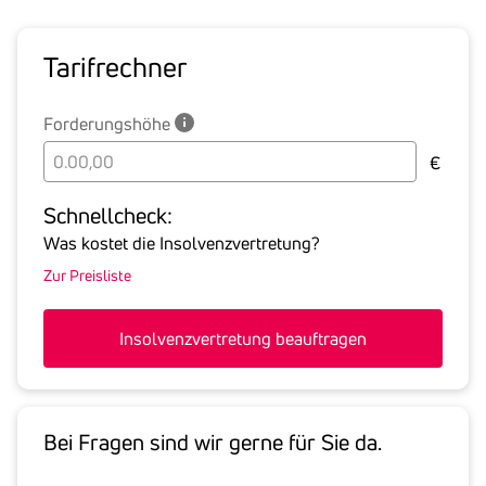
Tarif­rechner
Forderungshöhe
Bitte
€
geben
Sie
Schnell­check:
hier
Was kostet die Insolvenzvertretung?
die
Zur Preisliste
Summe
aller
offenen
Insolvenzvertretung beauftragen
Forderungen
an
den
Schuldner
Bei Fragen sind wir gerne für Sie da.
inklusive