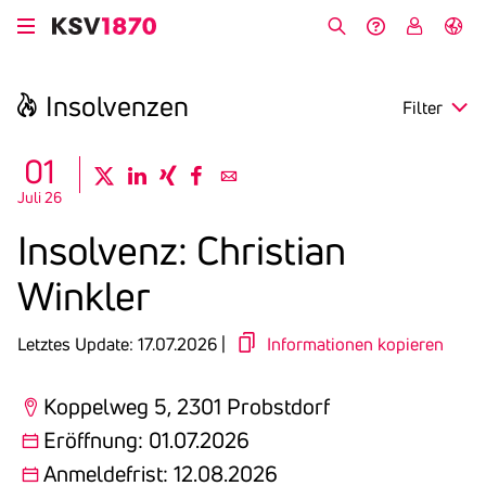
Direkt
zum
Suche
Hilfe &
My
English
Inhalt
Kontakt
KSV
Insol­venzen
Filter
search
01
twitter
linkedin
xing
facebook
email
Juli 26
Region
Insol­venz: Chris­tian
Eröffnung
Winkler
Anmeldefrist
Letztes Update: 17.07.2026 |
Informationen kopieren
Koppelweg 5, 2301 Probstdorf
Eröffnung: 01.07.2026
Anmeldefrist: 12.08.2026