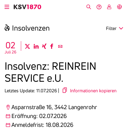
Direkt
zum
Suche
Hilfe &
My
English
Inhalt
Kontakt
KSV
Insol­venzen
Filter
search
02
twitter
linkedin
xing
facebook
email
Juli 26
Region
Insol­venz: REIN­REIN
Eröffnung
SERVICE e.U.
Anmeldefrist
Letztes Update: 11.07.2026 |
Informationen kopieren
Asparnstraße 16, 3442 Langenrohr
Eröffnung: 02.07.2026
Anmeldefrist: 18.08.2026