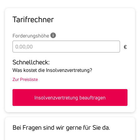
Tarif­rechner
Forderungshöhe
Bitte
€
geben
Sie
Schnell­check:
hier
Was kostet die Insolvenzvertretung?
die
Zur Preisliste
Summe
aller
offenen
Insolvenzvertretung beauftragen
Forderungen
an
den
Schuldner
Bei Fragen sind wir gerne für Sie da.
inklusive