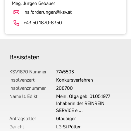
gesetzlicher
Mag. Jürgen Gebauer
Umsatzsteuer
ins.forderungen@ksv.at
an.
Der
+43 50 1870-8350
tatsächlich
angemeldete
Betrag
wird
Basis­daten
von
uns
auf
KSV1870 Nummer
7745503
Basis
Insolvenzart
Konkursverfahren
Ihrer
Insolvenznummer
208700
Unterlagen
Name lt. Edikt
Meinl Olga geb. 01.05.1977
rechtlich
Inhaberin der REINREIN
korrekt
SERVICE e.U.
erhoben.
Antragsteller
Gläubiger
Gericht
LG-St.Pölten