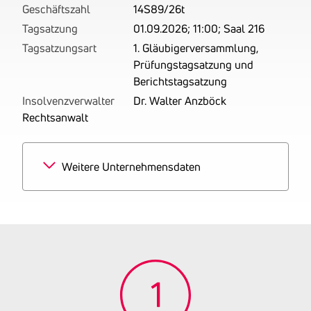
Geschäftszahl
14S89/26t
Tagsatzung
01.09.2026; 11:00; Saal 216
Tagsatzungsart
1. Gläubigerversammlung,
Prüfungstagsatzung und
Berichtstagsatzung
Insolvenzverwalter
Dr. Walter Anzböck
Rechtsanwalt
Weitere Unternehmensdaten
Branchen
100% Hausmeisterdienste
Tätigkeitsbereich
zuletzt: Betrieben wird die
Hausbetreuung.
Gründungsjahr
2018
Firmenbuchnummer
FN 488366 k
OENB-Nummer
21384711