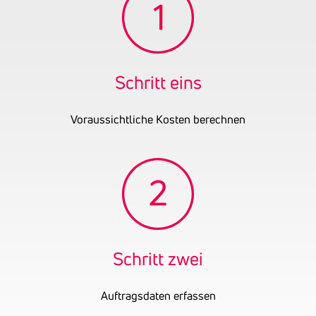
einschließlich
objektbezogener einfacher
Wartungstätigkeiten
Gründungsjahr
2021
Schritt eins
UID-Nummer
ATU78781613
Voraussichtliche Kosten berechnen
Schritt zwei
Auftragsdaten erfassen