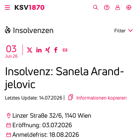
Direkt
zum
Suche
Hilfe &
My
English
Inhalt
Kontakt
KSV
Insol­venzen
Filter
search
03
twitter
linkedin
xing
facebook
email
Juli 26
Region
Insol­venz: Sanela Arand­
Eröffnung
jelovic
Anmeldefrist
Letztes Update: 14.07.2026 |
Informationen kopieren
Linzer Straße 32/6, 1140 Wien
Eröffnung: 03.07.2026
Anmeldefrist: 18.08.2026