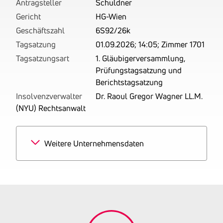
Antragsteller
Schuldner
Gericht
HG-Wien
Geschäftszahl
6S92/26k
Tagsatzung
01.09.2026; 14:05; Zimmer 1701
Tagsatzungsart
1. Gläubigerversammlung,
Prüfungstagsatzung und
Berichtstagsatzung
Insolvenzverwalter
Dr. Raoul Gregor Wagner LL.M.
(NYU) Rechtsanwalt
Weitere Unternehmensdaten
Branchen
100% Hausmeisterdienste
Tätigkeitsbereich
Hausbetreuung, bestehend
in der Durchführung
einfacher
Reinigungstätigkeiten