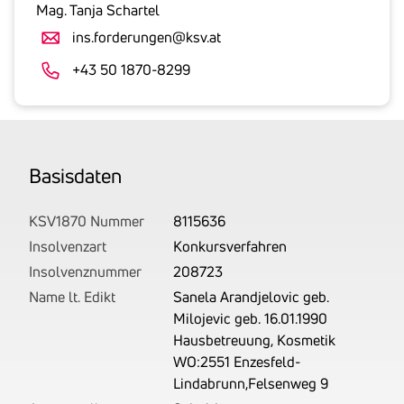
gesetzlicher
Mag. Tanja Schartel
Umsatzsteuer
ins.forderungen@ksv.at
an.
Der
+43 50 1870-8299
tatsächlich
angemeldete
Betrag
wird
Basis­daten
von
uns
auf
KSV1870 Nummer
8115636
Basis
Insolvenzart
Konkursverfahren
Ihrer
Insolvenznummer
208723
Unterlagen
Name lt. Edikt
Sanela Arandjelovic geb.
rechtlich
Milojevic geb. 16.01.1990
korrekt
Hausbetreuung, Kosmetik
erhoben.
WO:2551 Enzesfeld-
Lindabrunn,Felsenweg 9