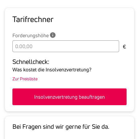
Tarif­rechner
Forderungshöhe
Bitte
€
geben
Sie
Schnell­check:
hier
Was kostet die Insolvenzvertretung?
die
Zur Preisliste
Summe
aller
offenen
Insolvenzvertretung beauftragen
Forderungen
an
den
Schuldner
Bei Fragen sind wir gerne für Sie da.
inklusive