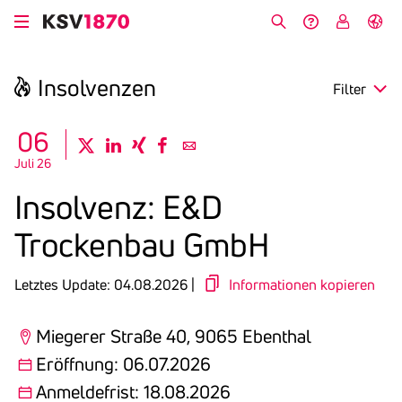
Direkt
zum
Suche
Hilfe &
My
English
Inhalt
Kontakt
KSV
Insol­venzen
Filter
search
06
twitter
linkedin
xing
facebook
email
Juli 26
Region
Insol­venz: E&D
Eröffnung
Trockenbau GmbH
Anmeldefrist
Letztes Update: 04.08.2026 |
Informationen kopieren
Miegerer Straße 40, 9065 Ebenthal
Eröffnung: 06.07.2026
Anmeldefrist: 18.08.2026