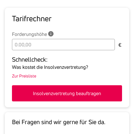
Tarif­rechner
Forderungshöhe
Bitte
€
geben
Sie
Schnell­check:
hier
Was kostet die Insolvenzvertretung?
die
Zur Preisliste
Summe
aller
offenen
Insolvenzvertretung beauftragen
Forderungen
an
den
Schuldner
Bei Fragen sind wir gerne für Sie da.
inklusive