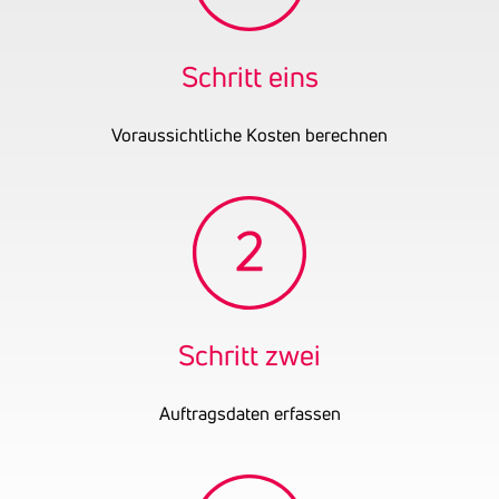
UID-Nummer
ATU77524056
OENB-Nummer
27717690
Schritt eins
Datum der letzten
31.12.2024
Bilanz
Voraussichtliche Kosten berechnen
Schritt zwei
Auftragsdaten erfassen