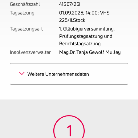
Geschäftszahl
41S67/26i
Tagsatzung
01.09.2026; 14:00; VHS
225/II.Stock
Tagsatzungsart
1. Gläubigerversammlung,
Prüfungstagsatzung und
Berichtstagsatzung
Insolvenzverwalter
Mag.Dr. Tanja Gewolf Mulley
Weitere Unternehmensdaten
Branchen
100% Anbringen von
Stuckaturen, Gipserei und
Verputzerei
Tätigkeitsbereich
zuletzt: Betrieben wird der
Trockenbau.
Gründungsjahr
2021
Firmenbuchnummer
FN 568283 k