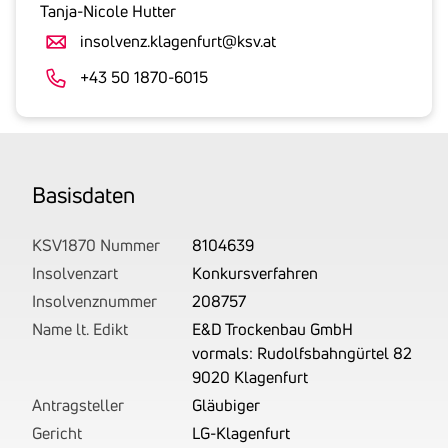
gesetzlicher
Tanja-Nicole Hutter
Umsatzsteuer
insolvenz.klagenfurt@ksv.at
an.
Der
+43 50 1870-6015
tatsächlich
angemeldete
Betrag
wird
Basis­daten
von
uns
auf
KSV1870 Nummer
8104639
Basis
Insolvenzart
Konkursverfahren
Ihrer
Insolvenznummer
208757
Unterlagen
Name lt. Edikt
E&D Trockenbau GmbH
rechtlich
vormals: Rudolfsbahngürtel 82
korrekt
9020 Klagenfurt
erhoben.
Antragsteller
Gläubiger
Gericht
LG-Klagenfurt