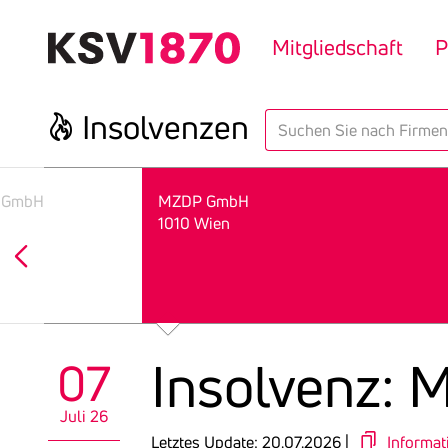
Direkt
zum
Mitgliedschaft
P
Inhalt
Insol­venzen
search
n GmbH
MZDP GmbH
1010 Wien
Insol­venz
07
Juli 26
Letztes Update: 20.07.2026 |
Informat