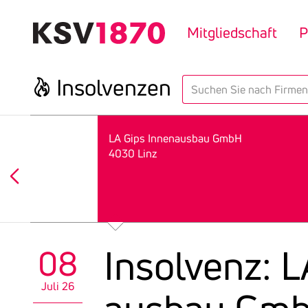
Direkt
zum
Mitgliedschaft
P
Inhalt
Insol­venzen
search
LA Gips Innenausbau GmbH
4030 Linz
Insol­venz: 
08
Juli 26