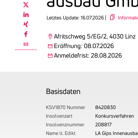
ausbau Gm
twitter
Letztes Update: 16.07.2026 |
Informat
linkedin
xing
Afritschweg 5/EG/2, 4030 Linz
facebook
Eröffnung: 08.07.2026
email
Anmeldefrist: 28.08.2026
Basis­daten
KSV1870 Nummer
8420830
Insolvenzart
Konkursverfahren
Insolvenznummer
208817
Name lt. Edikt
LA Gips Innenausb