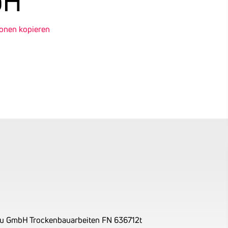
bH
ionen kopieren
au GmbH Trockenbauarbeiten FN 636712t