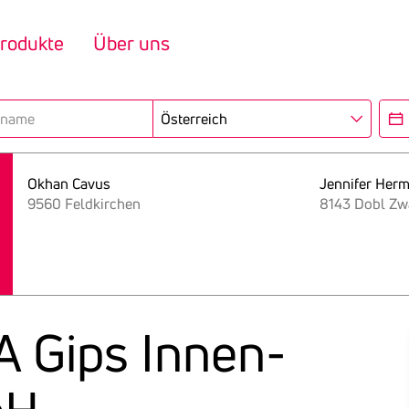
rodukte
Über uns
Region
Eröf
Okhan Cavus
Jennifer Her
9560 Feldkirchen
8143 Dobl Zw
LA Gips Innen­