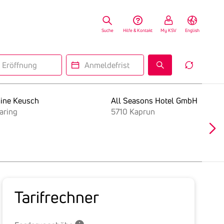
Suche
Hilfe & Kontakt
My KSV
English
fnung
Anmeldefrist
Reset
Insolv
Search
Form
mine Keusch
All Seasons Hotel GmbH
aring
5710 Kaprun
Tarif­rechner