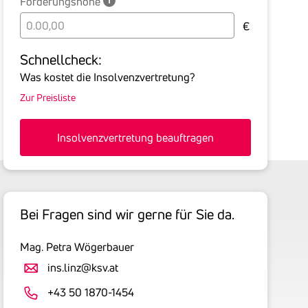
Forderungshöhe
Bitte
€
geben
Sie
Schnell­check:
hier
Was kostet die Insolvenzvertretung?
die
Zur Preisliste
Summe
aller
offenen
Insolvenzvertretung beauftragen
Forderungen
an
den
Schuldner
Bei Fragen sind wir gerne für Sie da.
inklusive
gesetzlicher
Mag. Petra Wögerbauer
Umsatzsteuer
an.
ins.linz@ksv.at
Der
+43 50 1870-1454
tatsächlich