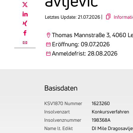
avljevic
twitter
Letztes Update: 21.07.2026 |
Informat
linkedin
xing
Thomas Mannstraße 3, 4060 L
facebook
Eröffnung: 09.07.2026
email
Anmeldefrist: 28.08.2026
Basis­daten
KSV1870 Nummer
1623260
Insolvenzart
Konkursverfahren
Insolvenznummer
198368A
Name lt. Edikt
DI Mile Dragosavlje