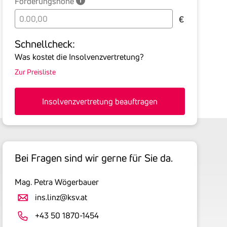
Forderungshöhe
Bitte
€
geben
Sie
Schnell­check:
hier
Was kostet die Insolvenzvertretung?
die
Zur Preisliste
Summe
aller
offenen
Insolvenzvertretung beauftragen
Forderungen
an
den
Schuldner
Bei Fragen sind wir gerne für Sie da.
inklusive
gesetzlicher
Mag. Petra Wögerbauer
Umsatzsteuer
an.
ins.linz@ksv.at
Der
+43 50 1870-1454
tatsächlich