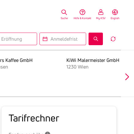
Suche
Hilfe & Kontakt
My KSV
English
fnung
Anmeldefrist
Reset
Insolv
Search
Form
rs Kaffee GmbH
KiWi Malermeister GmbH
usen
1230 Wien
Tarif­rechner