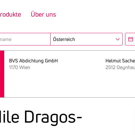
rodukte
Über uns
Region
Eröf
BVS Abdichtung GmbH
Helmut Sache
1170 Wien
2512 Oeynha
Mile Drago­s­