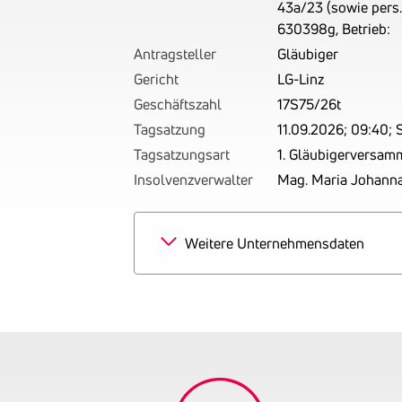
43a/23 (sowie pers. 
630398g, Betrieb:
Antragsteller
Gläubiger
Gericht
LG-Linz
Geschäftszahl
17S75/26t
Tagsatzung
11.09.2026; 09:40; 
Tagsatzungsart
1. Gläubigerversam
Insolvenzverwalter
Mag. Maria Johanna
Weitere Unternehmensdaten