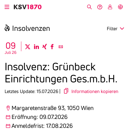
Direkt
zum
Suche
Hilfe &
My
English
Inhalt
Kontakt
KSV
Insol­venzen
Filter
search
09
twitter
linkedin
xing
facebook
email
Juli 26
Region
Insol­venz: Grün­beck
Eröffnung
Einrich­tungen Ges.m.b.H.
Anmeldefrist
Letztes Update: 15.07.2026 |
Informationen kopieren
Margaretenstraße 93, 1050 Wien
Eröffnung: 09.07.2026
Anmeldefrist: 17.08.2026