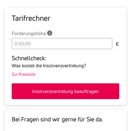
Tarif­rechner
Forderungshöhe
Bitte
€
geben
Sie
Schnell­check:
hier
Was kostet die Insolvenzvertretung?
die
Zur Preisliste
Summe
aller
offenen
Insolvenzvertretung beauftragen
Forderungen
an
den
Schuldner
Bei Fragen sind wir gerne für Sie da.
inklusive