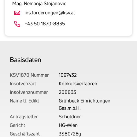
gesetzlicher
Mag. Nemanja Stojanovic
Umsatzsteuer
ins.forderungen@ksv.at
an.
Der
+43 50 1870-8835
tatsächlich
angemeldete
Betrag
wird
Basis­daten
von
uns
auf
KSV1870 Nummer
1097432
Basis
Insolvenzart
Konkursverfahren
Ihrer
Insolvenznummer
208833
Unterlagen
Name lt. Edikt
Grünbeck Einrichtungen
rechtlich
Ges.m.b.H.
korrekt
Antragsteller
Schuldner
erhoben.
Gericht
HG-Wien
Geschäftszahl
3S80/26y