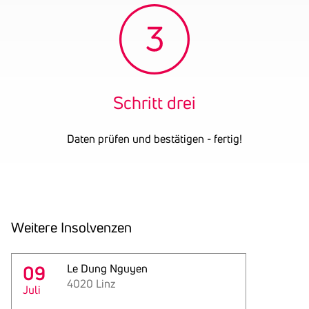
Gründungsjahr
1928
Firmenbuchnummer
FN 196490 g
UID-Nummer
ATU64955766
OENB-Nummer
4724640
Datum der letzten
30.06.2024
Bilanz
Schritt drei
Daten prüfen und bestätigen - fertig!
Weitere Insol­venzen
09
Le Dung Nguyen
4020 Linz
Juli