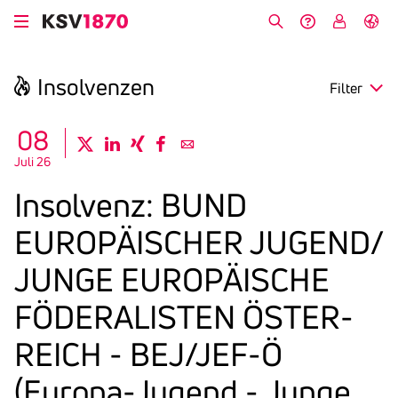
Direkt
zum
Suche
Hilfe &
My
English
Inhalt
Kontakt
KSV
Insol­venzen
Filter
search
08
twitter
linkedin
xing
facebook
email
Juli 26
Region
Insol­venz: BUND
Eröffnung
EUROPÄISCHER JUGEND/​
Anmeldefrist
JUNGE EUROPÄISCHE
FÖDERA­LISTEN ÖSTER­
REICH - BEJ/​JEF-Ö
(Europa-Jugend - Junge