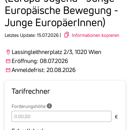
Euro­päi­sche Bewe­gung -
Junge Euro­päe­rInnen)
Letztes Update: 15.07.2026 |
Informationen kopieren
Lassingleithnerplatz 2/3, 1020 Wien
Eröffnung: 08.07.2026
Anmeldefrist: 20.08.2026
Tarif­rechner
Forderungshöhe
Bitte
€
geben
Sie