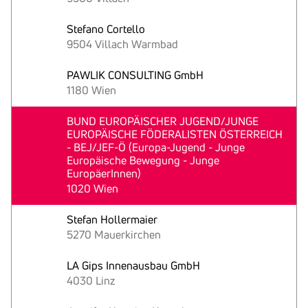
Stefano Cortello
9504 Villach Warmbad
PAWLIK CONSULTING GmbH
1180 Wien
BUND EUROPÄISCHER JUGEND/JUNGE
EUROPÄISCHE FÖDERALISTEN ÖSTERREICH
- BEJ/JEF-Ö (Europa-Jugend - Junge
Europäische Bewegung - Junge
EuropäerInnen)
1020 Wien
Stefan Hollermaier
5270 Mauerkirchen
LA Gips Innenausbau GmbH
4030 Linz