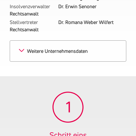
Insolvenzverwalter
Dr. Erwin Senoner
Rechtsanwalt
Stellvertreter
Dr. Romana Weber Wilfert
Rechtsanwalt
Weitere Unternehmensdaten
Branchen
100% Sonstige
Interessenvertretungen
und Vereinigungen a.n.g.
Gründungsjahr
1955
Firmenbuchnummer
ZVR 172269251
Ehemalige
Föderalisten Österreich
Firmennamen
Junge Europäische
Schritt eins