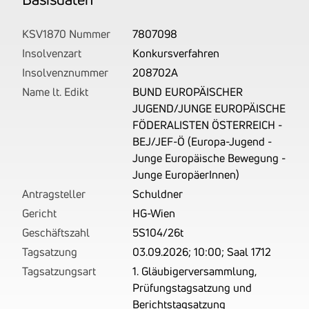
uns
auf
KSV1870 Nummer
7807098
Basis
Insolvenzart
Konkursverfahren
Ihrer
Insolvenznummer
208702A
Unterlagen
Name lt. Edikt
BUND EUROPÄISCHER
rechtlich
JUGEND/JUNGE EUROPÄISCHE
korrekt
FÖDERALISTEN ÖSTERREICH -
erhoben.
BEJ/JEF-Ö (Europa-Jugend -
Junge Europäische Bewegung -
Junge EuropäerInnen)
Antragsteller
Schuldner
Gericht
HG-Wien
Geschäftszahl
5S104/26t
Tagsatzung
03.09.2026; 10:00; Saal 1712
Tagsatzungsart
1. Gläubigerversammlung,
Prüfungstagsatzung und
Berichtstagsatzung