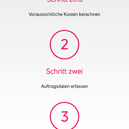
OENB-Nummer
665525
Voraussichtliche Kosten berechnen
Datum der letzten
31.12.2024
Bilanz
Ehemalige
Dingeldey Gesellschaft
Firmennamen
m.b.H.
Schritt zwei
Auftragsdaten erfassen