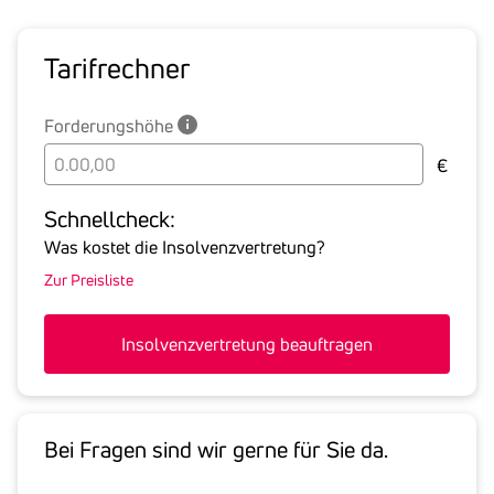
Tarif­rechner
Forderungshöhe
Bitte
€
geben
Sie
Schnell­check:
hier
Was kostet die Insolvenzvertretung?
die
Zur Preisliste
Summe
aller
offenen
Insolvenzvertretung beauftragen
Forderungen
an
den
Schuldner
Bei Fragen sind wir gerne für Sie da.
inklusive