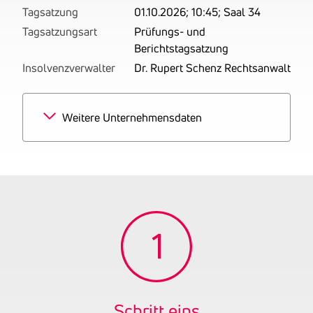
Tagsatzung
01.10.2026; 10:45; Saal 34
Tagsatzungsart
Prüfungs- und
Berichtstagsatzung
Insolvenzverwalter
Dr. Rupert Schenz Rechtsanwalt
Weitere Unternehmensdaten
Branchen
100% Einzelhandel mit
Metallwaren,
Anstrichmitteln, Bau- und
Heimwerkerbedarf
Tätigkeitsbereich
zuletzt: Betrieben wird der
Handel mit Farben und
Lacken.
Gründungsjahr
1976
Firmenbuchnummer
FN 110354 k
Schritt eins
UID-Nummer
ATU59192545