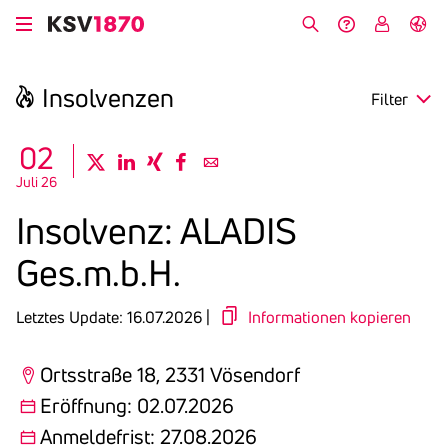
Direkt
zum
Suche
Hilfe &
My
English
Inhalt
Kontakt
KSV
Insol­venzen
Filter
search
02
twitter
linkedin
xing
facebook
email
Juli 26
Region
Insol­venz: ALADIS
Eröffnung
Ges.m.b.H.
Anmeldefrist
Letztes Update: 16.07.2026 |
Informationen kopieren
Ortsstraße 18, 2331 Vösendorf
Eröffnung: 02.07.2026
Anmeldefrist: 27.08.2026