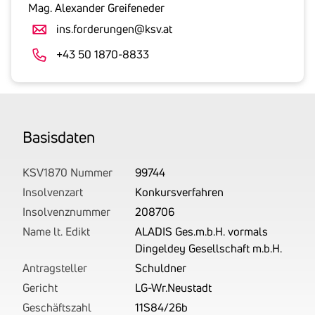
gesetzlicher
Mag. Alexander Greifeneder
Umsatzsteuer
ins.forderungen@ksv.at
an.
Der
+43 50 1870-8833
tatsächlich
angemeldete
Betrag
wird
Basis­daten
von
uns
auf
KSV1870 Nummer
99744
Basis
Insolvenzart
Konkursverfahren
Ihrer
Insolvenznummer
208706
Unterlagen
Name lt. Edikt
ALADIS Ges.m.b.H. vormals
rechtlich
Dingeldey Gesellschaft m.b.H.
korrekt
Antragsteller
Schuldner
erhoben.
Gericht
LG-Wr.Neustadt
Geschäftszahl
11S84/26b