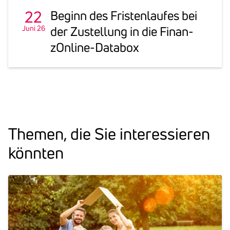
22
Beginn des Fris­ten­laufes bei
Juni 26
der Zustel­lung in die Finan­
zOn­line-Databox
Themen, die Sie inter­es­sieren
könnten