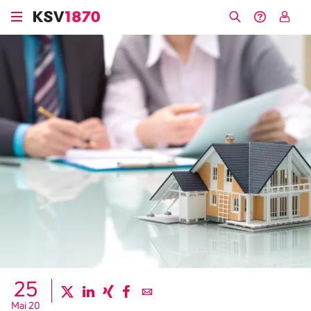
Direkt
zum
Suche
Hilfe &
My
Inhalt
Kontakt
KSV
25
twitter
linkedin
xing
facebook
email
Mai 20