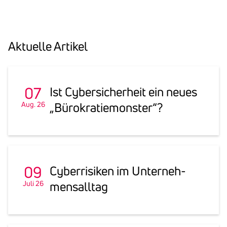
Aktu­elle Artikel
07
Ist Cyber­si­cher­heit ein neues
Aug. 26
„Büro­kra­tie­monster“?
09
Cyber­ri­siken im Unter­neh­
Juli 26
mens­alltag