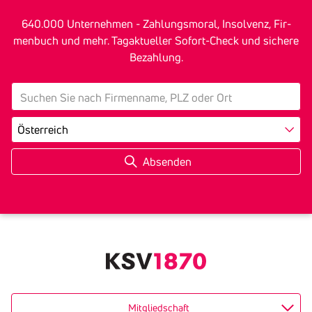
640.000 Unter­nehmen - Zah­lungs­mo­ral, In­sol­venz, Fir­
men­buch und mehr. Tagak­tu­eller Sofort-Check und sichere
Bezah­lung.
search
Land
Mitgliedschaft