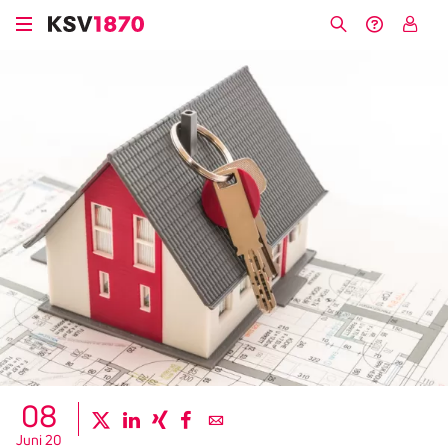
Direkt
zum
Suche
Hilfe &
My
Inhalt
Kontakt
KSV
08
twitter
linkedin
xing
facebook
email
Juni 20