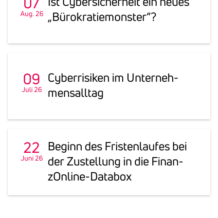
07
Ist Cyber­si­cher­heit ein neues
Aug. 26
„Büro­kra­tie­monster“?
09
Cyber­ri­siken im Unter­neh­
Juli 26
mens­alltag
22
Beginn des Fris­ten­laufes bei
Juni 26
der Zustel­lung in die Finan­
zOn­line-Databox