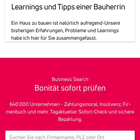
Learnings und Tipps einer Bauherrin
Ein Haus zu bauen ist natürlich aufregend-Unsere
bisherigen Erfahrungen, Probleme und Learnings
habe ich hier für Sie zusammengefasst.
Business Search
Bonität sofort prüfen
640.000 Unter­nehmen - Zah­lungs­mo­ral, In­sol­venz, Fir­
men­buch und mehr. Tagak­tu­eller Sofort-Check und sichere
Bezah­lung.
search